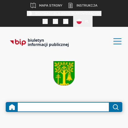
MAPA STRONY
INSTRUKCJA
KONTRAST DLA OSÓB SŁABOWIDZĄCYCH
PL
biuletyn
informacji publicznej