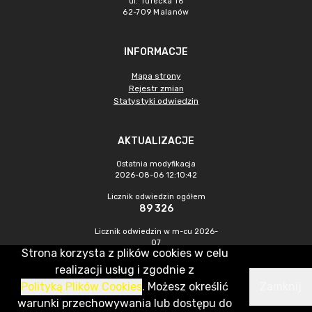
ul. Turecka 16
62-709 Malanów
INFORMACJE
Mapa strony
Rejestr zmian
Statystyki odwiedzin
AKTUALIZACJE
Ostatnia modyfikacja
2026-08-06 12:10:42
Licznik odwiedzin ogółem
89 326
Licznik odwiedzin w m-cu 2026-
07
Strona korzysta z plików cookies w celu
547
realizacji usług i zgodnie z
Polityką Plików Cookies
. Możesz określić
Zamknij
CMS & Hosting: Nefeni Sp. z o.o.
warunki przechowywania lub dostępu do