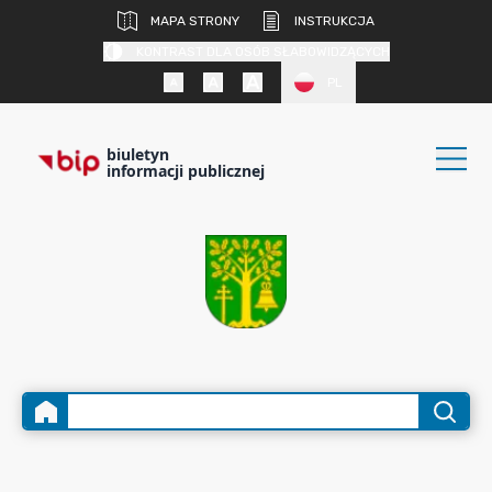
MAPA STRONY
INSTRUKCJA
KONTRAST DLA OSÓB SŁABOWIDZĄCYCH
PL
biuletyn
informacji publicznej