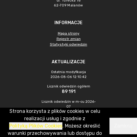
ul. Turecka 16
62-709 Malanów
INFORMACJE
Mapa strony
Rejestr zmian
Statystyki odwiedzin
AKTUALIZACJE
Ostatnia modyfikacja
2026-08-06 12:10:42
Licznik odwiedzin ogółem
89 191
Licznik odwiedzin w m-cu 2026-
07
Strona korzysta z plików cookies w celu
412
realizacji usług i zgodnie z
Polityką Plików Cookies
. Możesz określić
Zamknij
CMS & Hosting: Nefeni Sp. z o.o.
warunki przechowywania lub dostępu do