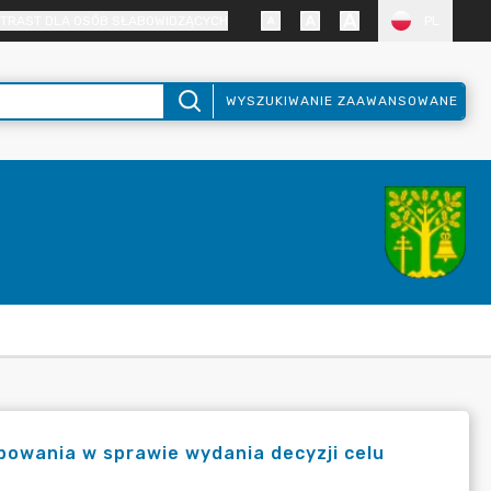
TRAST DLA OSÓB SŁABOWIDZĄCYCH
PL
WYSZUKIWANIE ZAAWANSOWANE
owania w sprawie wydania decyzji celu