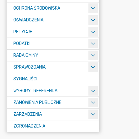
OCHRONA ŚRODOWISKA
OŚWIADCZENIA
PETYCJE
PODATKI
RADA GMINY
SPRAWOZDANIA
SYGNALIŚCI
WYBORY I REFERENDA
ZAMÓWIENIA PUBLICZNE
ZARZĄDZENIA
ZGROMADZENIA