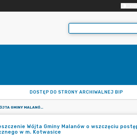
KON
DOSTĘP DO STRONY ARCHIWALNEJ BIP
OBWIESZCZENIE WÓJTA GMINY MALANÓW O WSZCZĘCIU POSTĘPOWANIA W SPRAWIE WYDANIA DECYZJI CELU PUBLICZNEGO W M. KOTWASICE
szczenie Wójta Gminy Malanów o wszczęciu postęp
cznego w m. Kotwasice