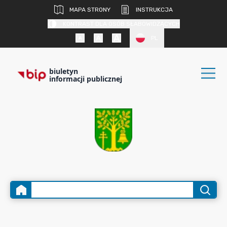
MAPA STRONY
INSTRUKCJA
KONTRAST DLA OSÓB SŁABOWIDZĄCYCH
PL
biuletyn
informacji publicznej