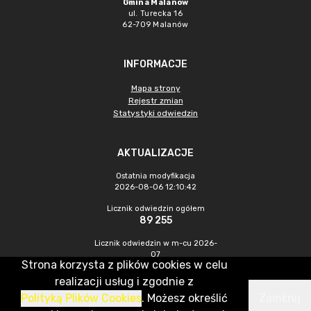
Gmina Malanów
ul. Turecka 16
62-709 Malanów
INFORMACJE
Mapa strony
Rejestr zmian
Statystyki odwiedzin
AKTUALIZACJE
Ostatnia modyfikacja
2026-08-06 12:10:42
Licznik odwiedzin ogółem
89 255
Licznik odwiedzin w m-cu 2026-
07
Strona korzysta z plików cookies w celu
476
realizacji usług i zgodnie z
Polityką Plików Cookies
. Możesz określić
Zamknij
CMS & Hosting: Nefeni Sp. z o.o.