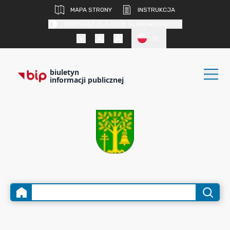
MAPA STRONY
INSTRUKCJA
KONTRAST DLA OSÓB SŁABOWIDZĄCYCH
PL
biuletyn
informacji publicznej