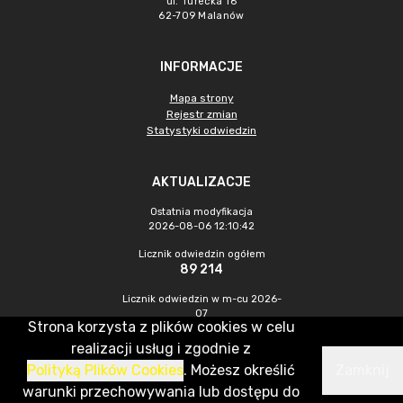
ul. Turecka 16
62-709 Malanów
INFORMACJE
Mapa strony
Rejestr zmian
Statystyki odwiedzin
AKTUALIZACJE
Ostatnia modyfikacja
2026-08-06 12:10:42
Licznik odwiedzin ogółem
89 214
Licznik odwiedzin w m-cu 2026-
07
Strona korzysta z plików cookies w celu
435
realizacji usług i zgodnie z
Polityką Plików Cookies
. Możesz określić
Zamknij
CMS & Hosting: Nefeni Sp. z o.o.
warunki przechowywania lub dostępu do