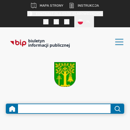
MAPA STRONY
INSTRUKCJA
KONTRAST DLA OSÓB SŁABOWIDZĄCYCH
PL
biuletyn
informacji publicznej