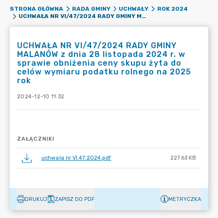
STRONA GŁÓWNA
RADA GMINY
UCHWAŁY
ROK 2024
UCHWAŁA NR VI/47/2024 RADY GMINY MALANÓW Z DNIA 28 LISTOPADA 2024 R. W SPRAWIE OBNIŻENIA CENY SKUPU ŻYTA DO CELÓW WYMIARU PODATKU ROLNEGO NA 2025 ROK
UCHWAŁA NR VI/47/2024 RADY GMINY
MALANÓW z dnia 28 listopada 2024 r. w
sprawie obniżenia ceny skupu żyta do
celów wymiaru podatku rolnego na 2025
rok
2024-12-10 11:32
ZAŁĄCZNIKI
uchwała nr VI.47.2024.pdf
227.63 KB
DRUKUJ
ZAPISZ DO PDF
METRYCZKA