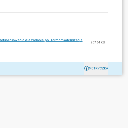
o dofinansowanie dla zadania pn. Termomodernizacja
237.61 KB
METRYCZKA