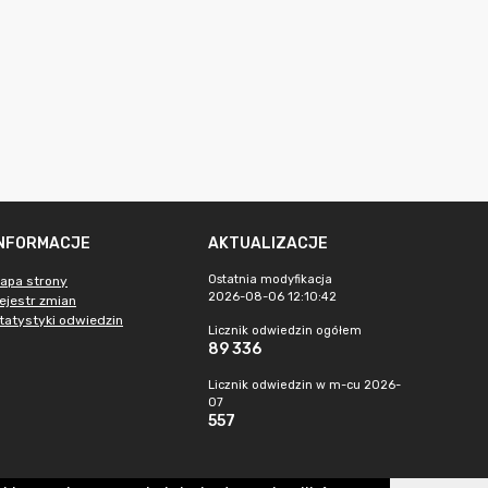
INFORMACJE
AKTUALIZACJE
Ostatnia modyfikacja
apa strony
2026-08-06 12:10:42
ejestr zmian
tatystyki odwiedzin
Licznik odwiedzin ogółem
89 336
Licznik odwiedzin w m-cu 2026-
07
557