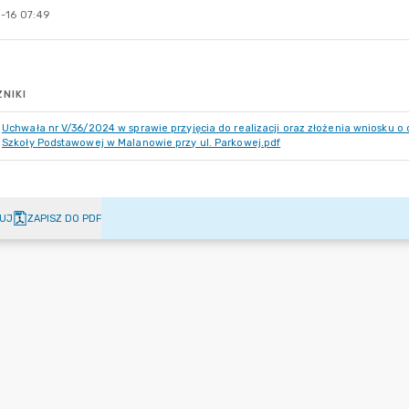
-16 07:49
NIKI
Uchwała nr V/36/2024 w sprawie przyjęcia do realizacji oraz złożenia wniosku 
Szkoły Podstawowej w Malanowie przy ul. Parkowej.pdf
UJ
ZAPISZ DO PDF