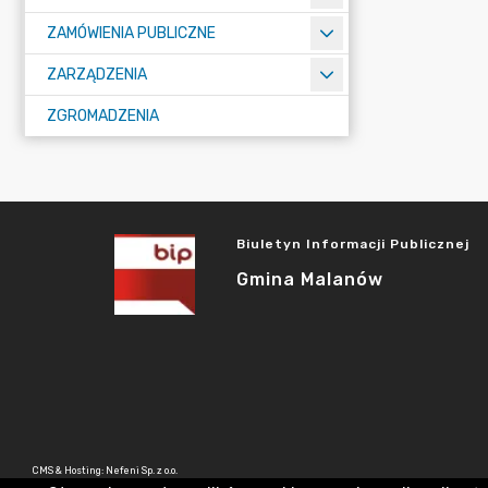
ZAMÓWIENIA PUBLICZNE
ZARZĄDZENIA
ZGROMADZENIA
Biuletyn Informacji Publicznej
Gmina Malanów
CMS & Hosting: Nefeni Sp. z o.o.