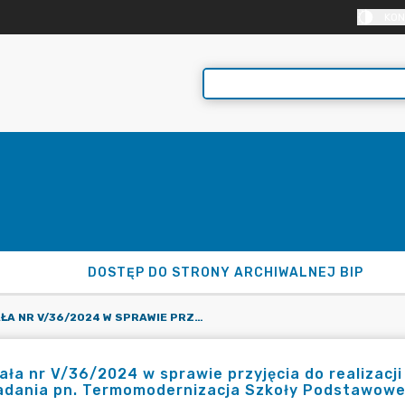
KON
DOSTĘP DO STRONY ARCHIWALNEJ BIP
UCHWAŁA NR V/36/2024 W SPRAWIE PRZYJĘCIA DO REALIZACJI ORAZ ZŁOŻENIA WNIOSKU O DOFINANSOWANIE DLA ZADANIA PN. TERMOMODERNIZACJA SZKOŁY PODSTAWOWEJ W MALANOWIE PRZY UL. PARKOWEJ
ła nr V/36/2024 w sprawie przyjęcia do realizacj
adania pn. Termomodernizacja Szkoły Podstawowej