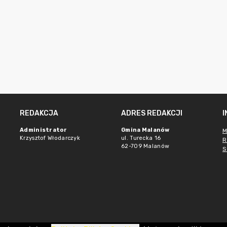
REDAKCJA
ADRES REDAKCJI
Administrator
Gmina Malanów
M
Krzysztof Włodarczyk
ul. Turecka 16
R
62-709 Malanów
S