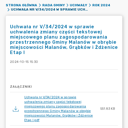
STRONA GŁÓWNA
RADA GMINY
UCHWAŁY
ROK 2024
UCHWAŁA NR V/34/2024 W SPRAWIE UCHWALENIA ZMIANY CZĘŚCI TEKSTOWEJ MIEJSCOWEGO PLANU ZAGOSPODAROWANIA PRZESTRZENNEGO GMINY MALANÓW W OBRĘBIE MIEJSCOWOŚCI MALANÓW, GRĄBKÓW I ŻDŻENICE ETAP I
Uchwała nr V/34/2024 w sprawie
uchwalenia zmiany części tekstowej
miejscowego planu zagospodarowania
przestrzennego Gminy Malanów w obrębie
miejscowości Malanów, Grąbków i Żdżenice
Etap I
2024-10-15 15:30
ZAŁĄCZNIKI
Uchwała nr V/34/2024 w sprawie
uchwalenia zmiany części tekstowej
miejscowego planu zagospodarowania
551.83 KB
przestrzennego Gminy Malanów w obrębie
miejscowości Malanów, Grąbków i Żdżenice
Etap I.pdf