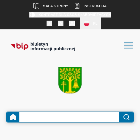
MAPA STRONY
INSTRUKCJA
KONTRAST DLA OSÓB SŁABOWIDZĄCYCH
PL
biuletyn
informacji publicznej