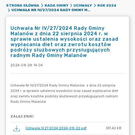
STRONA GŁÓWNA
RADA GMINY
UCHWAŁY
ROK 2024
UCHWAŁA NR IV/27/2024 RADY GMINY MALANÓW Z DNIA 22 SIERPNIA 2024 R. W SPRAWIE USTALENIA WYSOKOŚCI ORAZ ZASAD WYPŁACANIA DIET ORAZ ZWROTU KOSZTÓW PODRÓŻY SŁUŻBOWYCH PRZYSŁUGUJĄCYCH RADNYM RADY GMINY MALANÓW
Uchwała Nr IV/27/2024 Rady Gminy
Malanów z dnia 22 sierpnia 2024 r. w
sprawie ustalenia wysokości oraz zasad
wypłacania diet oraz zwrotu kosztów
podróży służbowych przysługujących
radnym Rady Gminy Malanów
2024-08-28 14:04
ZAŁĄCZNIKI
Uchwała.IV.27.2024.2024-08-22.pdf
331.42 KB