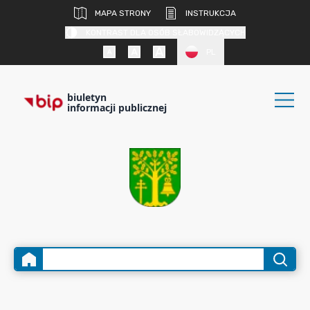
MAPA STRONY
INSTRUKCJA
KONTRAST DLA OSÓB SŁABOWIDZĄCYCH
PL
biuletyn
informacji publicznej