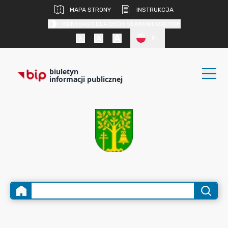
MAPA STRONY
INSTRUKCJA
KONTRAST DLA OSÓB SŁABOWIDZĄCYCH
PL
biuletyn
informacji publicznej