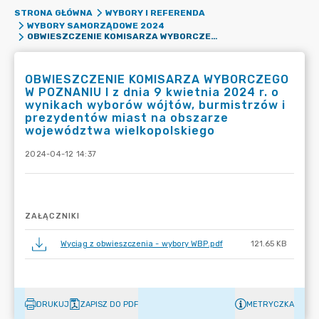
STRONA GŁÓWNA
WYBORY I REFERENDA
WYBORY SAMORZĄDOWE 2024
OBWIESZCZENIE KOMISARZA WYBORCZEGO W POZNANIU I Z DNIA 9 KWIETNIA 2024 R. O WYNIKACH WYBORÓW WÓJTÓW, BURMISTRZÓW I PREZYDENTÓW MIAST NA OBSZARZE WOJEWÓDZTWA WIELKOPOLSKIEGO
OBWIESZCZENIE KOMISARZA WYBORCZEGO
W POZNANIU I z dnia 9 kwietnia 2024 r. o
wynikach wyborów wójtów, burmistrzów i
prezydentów miast na obszarze
województwa wielkopolskiego
2024-04-12 14:37
ZAŁĄCZNIKI
Wyciąg z obwieszczenia - wybory WBP.pdf
121.65 KB
DRUKUJ
ZAPISZ DO PDF
METRYCZKA