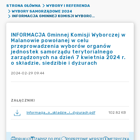
STRONA GŁÓWNA
WYBORY I REFERENDA
WYBORY SAMORZĄDOWE 2024
INFORMACJA GMINNEJ KOMISJI WYBORCZEJ W MALANOWIE POWOŁANEJ W CELU PRZEPROWADZENIA WYBORÓW ORGANÓW JEDNOSTEK SAMORZĄDU TERYTORIALNEGO ZARZĄDZONYCH NA DZIEŃ 7 KWIETNIA 2024 R. O SKŁADZIE, SIEDZIBIE I DYŻURACH
INFORMACJA Gminnej Komisji Wyborczej w
Malanowie powołanej w celu
przeprowadzenia wyborów organów
jednostek samorządu terytorialnego
zarządzonych na dzień 7 kwietnia 2024 r.
o składzie, siedzibie i dyżurach
2024-02-29 09:44
ZAŁĄCZNIKI
Informacja_o_skladzie_i_dyzurach.pdf
102.82 KB
DRUKUJ
ZAPISZ DO PDF
POPRZEDNIE WERSJE
METRYCZKA