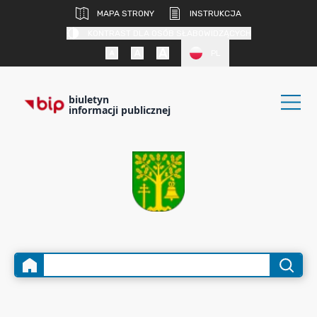
MAPA STRONY
INSTRUKCJA
KONTRAST DLA OSÓB SŁABOWIDZĄCYCH
PL
biuletyn
informacji publicznej