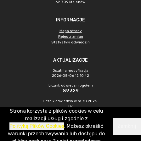
62-709 Malanów
INFORMACJE
Mapa strony
Rejestr zmian
Statystyki odwiedzin
AKTUALIZACJE
Ostatnia modyfikacja
2026-08-06 12:10:42
Licznik odwiedzin ogółem
89 329
Licznik odwiedzin w m-cu 2026-
07
Strona korzysta z plików cookies w celu
550
realizacji usług i zgodnie z
Polityką Plików Cookies
. Możesz określić
Zamknij
CMS & Hosting: Nefeni Sp. z o.o.
warunki przechowywania lub dostępu do