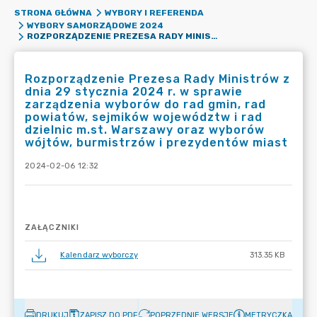
STRONA GŁÓWNA
WYBORY I REFERENDA
WYBORY SAMORZĄDOWE 2024
ROZPORZĄDZENIE PREZESA RADY MINISTRÓW Z DNIA 29 STYCZNIA 2024 R. W SPRAWIE ZARZĄDZENIA WYBORÓW DO RAD GMIN, RAD POWIATÓW, SEJMIKÓW WOJEWÓDZTW I RAD DZIELNIC M.ST. WARSZAWY ORAZ WYBORÓW WÓJTÓW, BURMISTRZÓW I PREZYDENTÓW MIAST
Rozporządzenie Prezesa Rady Ministrów z
dnia 29 stycznia 2024 r. w sprawie
zarządzenia wyborów do rad gmin, rad
powiatów, sejmików województw i rad
dzielnic m.st. Warszawy oraz wyborów
wójtów, burmistrzów i prezydentów miast
2024-02-06 12:32
ZAŁĄCZNIKI
Kalendarz wyborczy
313.35 KB
DRUKUJ
ZAPISZ DO PDF
POPRZEDNIE WERSJE
METRYCZKA