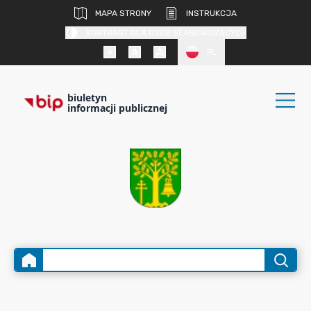
MAPA STRONY
INSTRUKCJA
KONTRAST DLA OSÓB SŁABOWIDZĄCYCH
PL
biuletyn
informacji publicznej