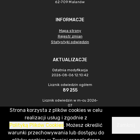
62-709 Malanów
INFORMACJE
Mapa strony
Rejestr zmian
Statystyki odwiedzin
AKTUALIZACJE
Ostatnia modyfikacja
2026-08-06 12:10:42
Licznik odwiedzin ogółem
89 255
Licznik odwiedzin w m-cu 2026-
07
Strona korzysta z plików cookies w celu
476
realizacji usług i zgodnie z
Polityką Plików Cookies
. Możesz określić
Zamknij
CMS & Hosting: Nefeni Sp. z o.o.
warunki przechowywania lub dostępu do