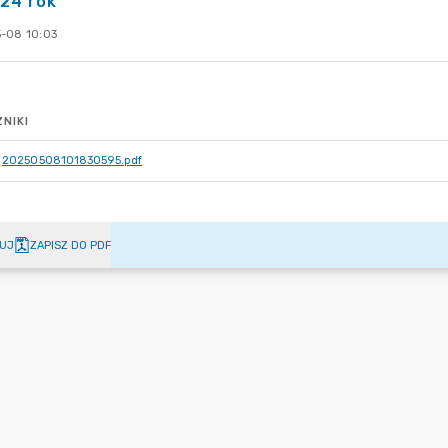
24 rok
-08 10:03
NIKI
20250508101830595.pdf
UJ
ZAPISZ DO PDF