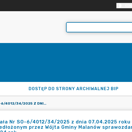
KON
DOSTĘP DO STRONY ARCHIWALNEJ BIP
UCHWAŁA NR SO-6/4012/34/2025 Z DNIA 07.04.2025 ROKU RIO W POZNANIU W SPRAWIE WYRAŻENIA OPINII O PRZEDŁOŻONYM PRZEZ WÓJTA GMINY MALANÓW SPRAWOZDANIU Z WYKONANIA BUDŻETU GMINY MALANÓW ZA 2024 ROK
ła Nr SO-6/4012/34/2025 z dnia 07.04.2025 roku 
zedłożonym przez Wójta Gminy Malanów sprawozda