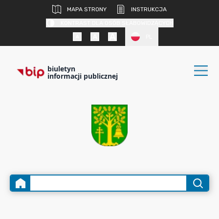
MAPA STRONY
INSTRUKCJA
KONTRAST DLA OSÓB SŁABOWIDZĄCYCH
PL
biuletyn
informacji publicznej