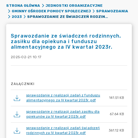
STRONA GŁÓWNA
JEDNOSTKI ORGANIZACYJNE
GMINNY OŚRODEK POMOCY SPOŁECZNEJ
SPRAWOZDANIA
SPRAWOZDANIE ZE ŚWIADCZEŃ RODZINNYCH, ZASIŁKU DLA OPIEKUNA I FUNDUSZU ALIMENTACYJNEGO ZA IV KWARTAŁ 2023R.
2023
Sprawozdanie ze świadczeń rodzinnych,
zasiłku dla opiekuna i funduszu
alimentacyjnego za IV kwartał 2023r.
2025-02-21 10:17
ZAŁĄCZNIKI
sprawozdanie z realizacji zadań z funduszu
141.51 KB
alimentacyjnego za IV kwartał 2023r..pdf
sprawozdanie z realizacji zadań zasiłku dla
67.64 KB
opiekunów za IV kwartał 2023r..pdf
sprawozdanie z realizacji zadań świadczeń
361.12 KB
rodzinnych za IV kwartał 2023r..pdf