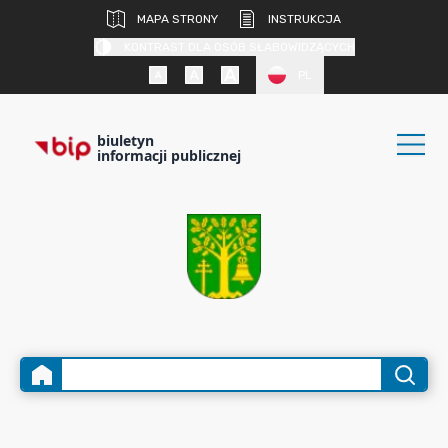
MAPA STRONY
INSTRUKCJA
KONTRAST DLA OSÓB SŁABOWIDZĄCYCH
PL
biuletyn
informacji publicznej