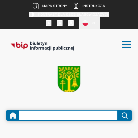
MAPA STRONY
INSTRUKCJA
KONTRAST DLA OSÓB SŁABOWIDZĄCYCH
PL
biuletyn
informacji publicznej