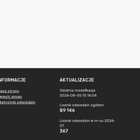
INFORMACJE
AKTUALIZACJE
Ostatnia modyfikacja
apa strony
2026-08-05 10:16:06
ejestr zmian
tatystyki odwiedzin
Licznik odwiedzin ogółem
89 146
Licznik odwiedzin w m-cu 2026-
07
367