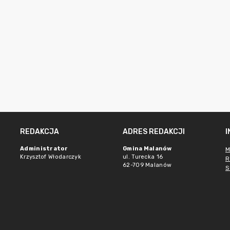
REDAKCJA
ADRES REDAKCJI
Administrator
Gmina Malanów
M
Krzysztof Włodarczyk
ul. Turecka 16
R
62-709 Malanów
S