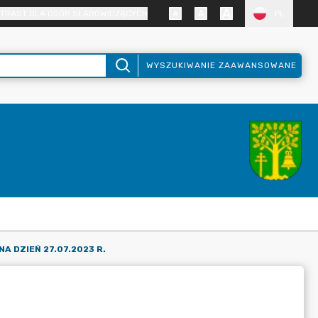
TRAST DLA OSÓB SŁABOWIDZĄCYCH
PL
WYSZUKIWANIE ZAAWANSOWANE
A DZIEŃ 27.07.2023 R.