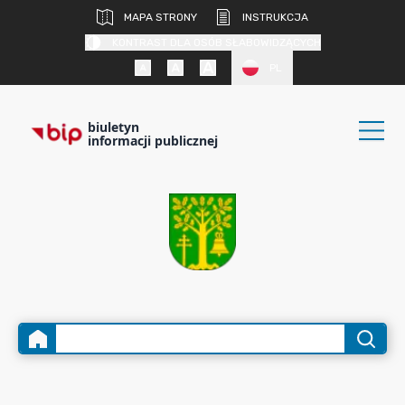
MAPA STRONY
INSTRUKCJA
KONTRAST DLA OSÓB SŁABOWIDZĄCYCH
PL
biuletyn
informacji publicznej