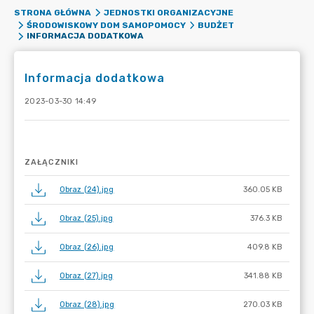
STRONA GŁÓWNA
JEDNOSTKI ORGANIZACYJNE
ŚRODOWISKOWY DOM SAMOPOMOCY
BUDŻET
INFORMACJA DODATKOWA
Informacja dodatkowa
2023-03-30 14:49
ZAŁĄCZNIKI
Obraz (24).jpg
360.05 KB
Obraz (25).jpg
376.3 KB
Obraz (26).jpg
409.8 KB
Obraz (27).jpg
341.88 KB
Obraz (28).jpg
270.03 KB