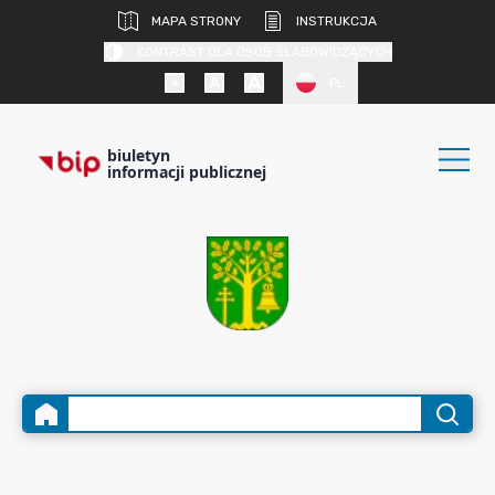
MAPA STRONY
INSTRUKCJA
KONTRAST DLA OSÓB SŁABOWIDZĄCYCH
PL
biuletyn
informacji publicznej