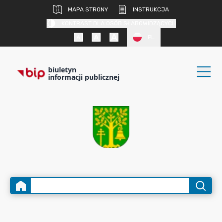
MAPA STRONY
INSTRUKCJA
KONTRAST DLA OSÓB SŁABOWIDZĄCYCH
PL
biuletyn
informacji publicznej