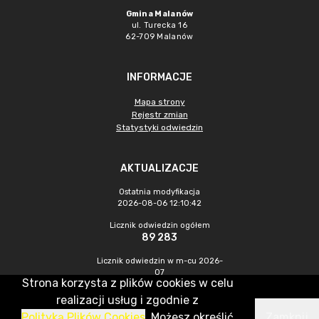
Gmina Malanów
ul. Turecka 16
62-709 Malanów
INFORMACJE
Mapa strony
Rejestr zmian
Statystyki odwiedzin
AKTUALIZACJE
Ostatnia modyfikacja
2026-08-06 12:10:42
Licznik odwiedzin ogółem
89 283
Licznik odwiedzin w m-cu 2026-
07
Strona korzysta z plików cookies w celu
504
realizacji usług i zgodnie z
Polityką Plików Cookies
. Możesz określić
Zamknij
CMS & Hosting: Nefeni Sp. z o.o.