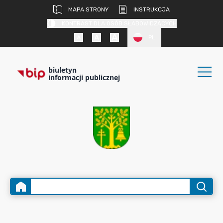
MAPA STRONY
INSTRUKCJA
KONTRAST DLA OSÓB SŁABOWIDZĄCYCH
PL
biuletyn
informacji publicznej