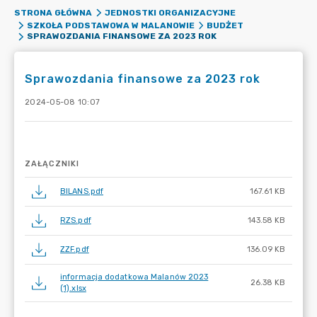
STRONA GŁÓWNA
JEDNOSTKI ORGANIZACYJNE
SZKOŁA PODSTAWOWA W MALANOWIE
BUDŻET
SPRAWOZDANIA FINANSOWE ZA 2023 ROK
Sprawozdania finansowe za 2023 rok
2024-05-08 10:07
ZAŁĄCZNIKI
BILANS.pdf
167.61 KB
RZS.pdf
143.58 KB
ZZF.pdf
136.09 KB
informacja dodatkowa Malanów 2023
26.38 KB
(1).xlsx