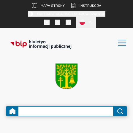
MAPA STRONY
INSTRUKCJA
KONTRAST DLA OSÓB SŁABOWIDZĄCYCH
PL
biuletyn
informacji publicznej