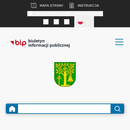
MAPA STRONY
INSTRUKCJA
KONTRAST DLA OSÓB SŁABOWIDZĄCYCH
PL
biuletyn
informacji publicznej